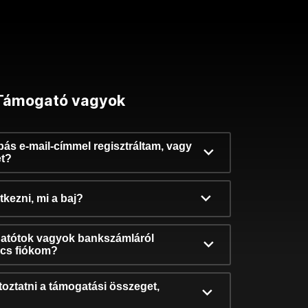
Támogató vagyok
ibás e-mail-címmel regisztráltam, vagy
et?
kezni, mi a baj?
atótok vagyok bankszámláról
incs fiókom?
oztatni a támogatási összeget,