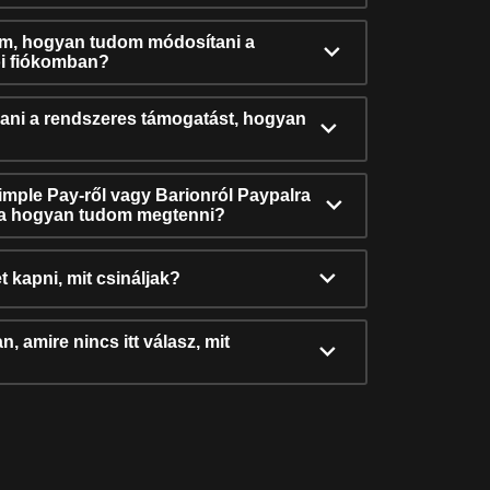
ám, hogyan tudom módosítani a
i fiókomban?
ni a rendszeres támogatást, hogyan
Simple Pay-ről vagy Barionról Paypalra
ra hogyan tudom megtenni?
t kapni, mit csináljak?
, amire nincs itt válasz, mit