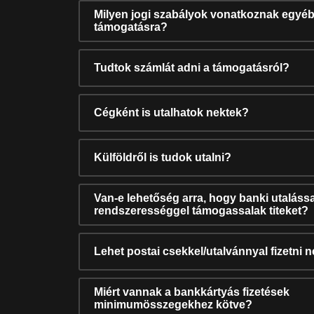
Milyen jogi szabályok vonatkoznak egyéb
támogatásra?
Tudtok számlát adni a támogatásról?
Cégként is utalhatok nektek?
Külföldről is tudok utalni?
Van-e lehetőség arra, hogy banki utalássa
rendszerességgel támogassalak titeket?
Lehet postai csekkel/utalvánnyal fizetni 
Miért vannak a bankkártyás fizetések
minimumösszegekhez kötve?