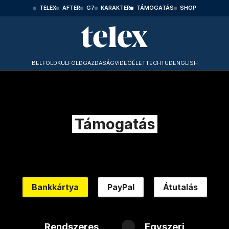
TELEX
AFTER
G7
KARAKTER
TÁMOGATÁS
SHOP
BELFÖLD
KÜLFÖLD
GAZDASÁG
VIDEÓ
ÉLET
TECHTUD
ENGLISH
Támogatás
Bankkártya
PayPal
Átutalás
Rendszeres
Egyszeri