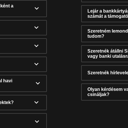
ként a
Lejár a bankkárty
számát a támogató
Szeretném lemonda
tudom?
Szeretnék átállni 
vagy banki utalás
Szeretnék hírlevele
l havi
Olyan kérdésem van
csináljak?
nektek?