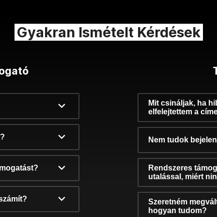
Gyakran Ismételt Kérdések
ogató
Mit csináljak, ha h
elfelejtettem a cím
k?
Nem tudok bejelent
támogatást?
Rendszeres támog
utalással, miért n
számít?
Szeretném megvált
hogyan tudom?