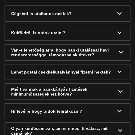
Cégként is utalhatok nektek?
Külföldről is tudok utalni?
Van-e lehetőség arra, hogy banki utalással havi
rendszerességgel támogassalak titeket?
Lehet postai csekkel/utalvánnyal fizetni nektek?
Miért vannak a bankkártyás fizetések
minimumösszegekhez kötve?
Hírlevélre hogy tudok feliratkozni?
Olyan kérdésem van, amire nincs itt válasz, mit
csináljak?