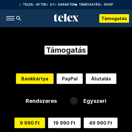
TELEX
AFTER
G7
KARAKTER
TÁMOGATÁS
SHOP
Támogatás
Támogatás
Bankkártya
PayPal
Átutalás
Rendszeres
Egyszeri
9 990 Ft
19 990 Ft
49 990 Ft