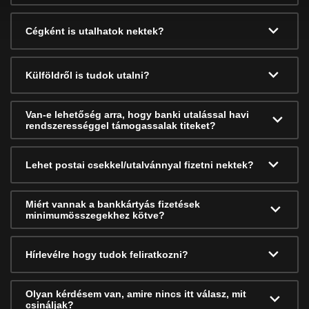
Cégként is utalhatok nektek?
Külföldről is tudok utalni?
Van-e lehetőség arra, hogy banki utalással havi
rendszerességgel támogassalak titeket?
Lehet postai csekkel/utalvánnyal fizetni nektek?
Miért vannak a bankkártyás fizetések
minimumösszegekhez kötve?
Hírlevélre hogy tudok feliratkozni?
Olyan kérdésem van, amire nincs itt válasz, mit
csináljak?