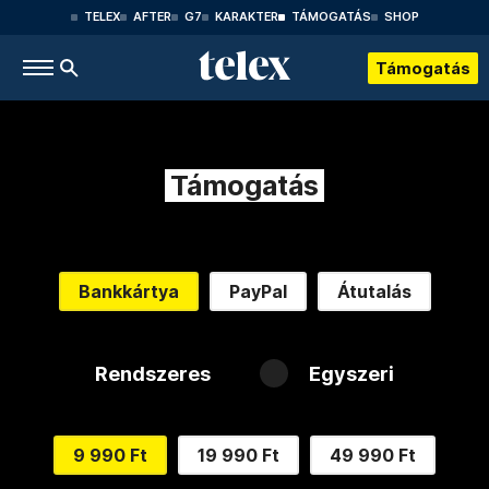
TELEX
AFTER
G7
KARAKTER
TÁMOGATÁS
SHOP
Támogatás
Támogatás
Bankkártya
PayPal
Átutalás
Rendszeres
Egyszeri
9 990 Ft
19 990 Ft
49 990 Ft