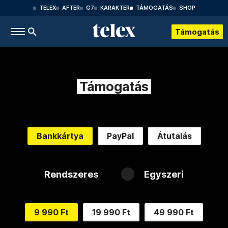
TELEX
AFTER
G7
KARAKTER
TÁMOGATÁS
SHOP
Támogatás
Támogatás
Bankkártya
PayPal
Átutalás
Rendszeres
Egyszeri
9 990 Ft
19 990 Ft
49 990 Ft