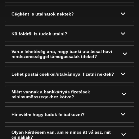
Cégként is utalhatok nektek?
Külföldről is tudok utalni?
Van-e lehetőség arra, hogy banki utalással havi
rendszerességgel támogassalak titeket?
Lehet postai csekkel/utalvánnyal fizetni nektek?
Miért vannak a bankkártyás fizetések
minimumösszegekhez kötve?
Hírlevélre hogy tudok feliratkozni?
Olyan kérdésem van, amire nincs itt válasz, mit
csináljak?