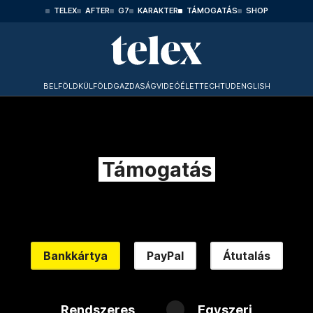
TELEX
AFTER
G7
KARAKTER
TÁMOGATÁS
SHOP
BELFÖLD
KÜLFÖLD
GAZDASÁG
VIDEÓ
ÉLET
TECHTUD
ENGLISH
Támogatás
Bankkártya
PayPal
Átutalás
Rendszeres
Egyszeri