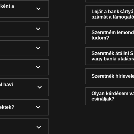
ként a
Lejár a bankkárty
számát a támogató
Szeretném lemonda
tudom?
Szeretnék átállni 
vagy banki utalás
Szeretnék hírlevele
l havi
Olyan kérdésem van
csináljak?
nektek?