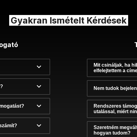
Gyakran Ismételt Kérdések
ogató
Mit csináljak, ha h
elfelejtettem a cím
k?
Nem tudok bejelent
támogatást?
Rendszeres támog
utalással, miért n
számít?
Szeretném megvált
hogyan tudom?