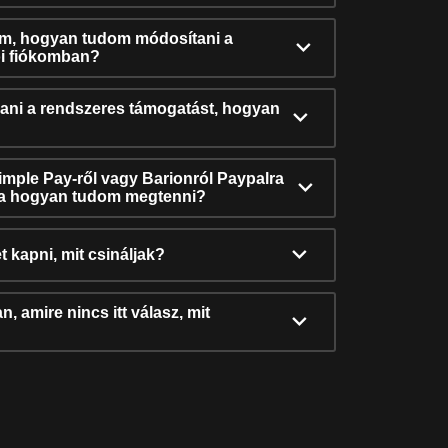
ám, hogyan tudom módosítani a
i fiókomban?
ni a rendszeres támogatást, hogyan
Simple Pay-ről vagy Barionról Paypalra
ra hogyan tudom megtenni?
t kapni, mit csináljak?
, amire nincs itt válasz, mit