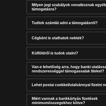
Milyen jogi szabályok vonatkoznak egyéb
támogatásra?
Tudtok számlát adni a támogatásról?
Cégként is utalhatok nektek?
Külföldről is tudok utalni?
Van-e lehetőség arra, hogy banki utalássa
rendszerességgel támogassalak titeket?
Lehet postai csekkel/utalvánnyal fizetni 
Miért vannak a bankkártyás fizetések
minimumösszegekhez kötve?