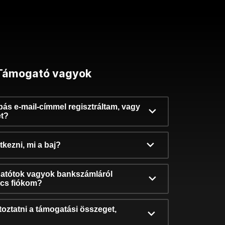
Támogató vagyok
ibás e-mail-címmel regisztráltam, vagy
et?
kezni, mi a baj?
atótok vagyok bankszámláról
incs fiókom?
oztatni a támogatási összeget,