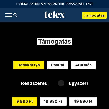
TELEX
AFTER
G7
KARAKTER
TÁMOGATÁS
SHOP
Támogatás
Támogatás
Bankkártya
PayPal
Átutalás
Rendszeres
Egyszeri
9 990 Ft
19 990 Ft
49 990 Ft