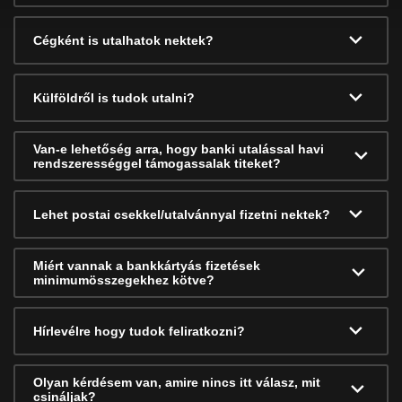
Cégként is utalhatok nektek?
Külföldről is tudok utalni?
Van-e lehetőség arra, hogy banki utalással havi
rendszerességgel támogassalak titeket?
Lehet postai csekkel/utalvánnyal fizetni nektek?
Miért vannak a bankkártyás fizetések
minimumösszegekhez kötve?
Hírlevélre hogy tudok feliratkozni?
Olyan kérdésem van, amire nincs itt válasz, mit
csináljak?