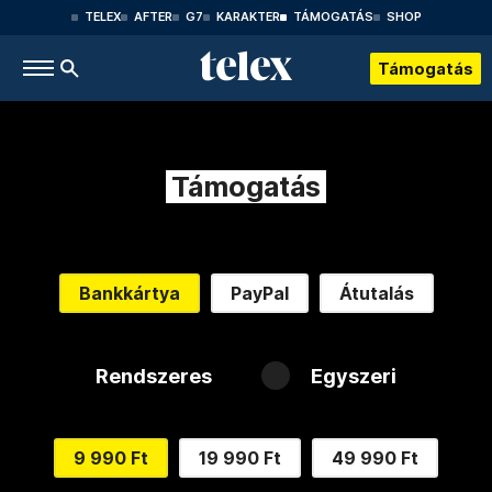
TELEX
AFTER
G7
KARAKTER
TÁMOGATÁS
SHOP
Támogatás
Támogatás
Bankkártya
PayPal
Átutalás
Rendszeres
Egyszeri
9 990 Ft
19 990 Ft
49 990 Ft