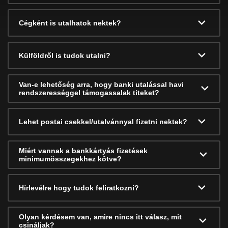
Cégként is utalhatok nektek?
Külföldről is tudok utalni?
Van-e lehetőség arra, hogy banki utalással havi
rendszerességgel támogassalak titeket?
Lehet postai csekkel/utalvánnyal fizetni nektek?
Miért vannak a bankkártyás fizetések
minimumösszegekhez kötve?
Hírlevélre hogy tudok feliratkozni?
Olyan kérdésem van, amire nincs itt válasz, mit
csináljak?