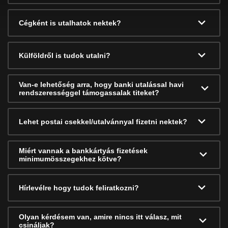
Cégként is utalhatok nektek?
Külföldről is tudok utalni?
Van-e lehetőség arra, hogy banki utalással havi
rendszerességgel támogassalak titeket?
Lehet postai csekkel/utalvánnyal fizetni nektek?
Miért vannak a bankkártyás fizetések
minimumösszegekhez kötve?
Hírlevélre hogy tudok feliratkozni?
Olyan kérdésem van, amire nincs itt válasz, mit
csináljak?