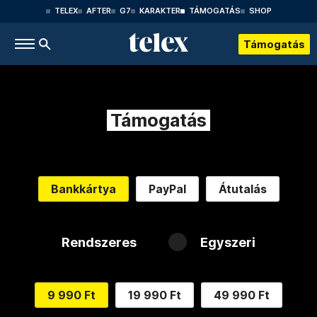
TELEX
AFTER
G7
KARAKTER
TÁMOGATÁS
SHOP
Támogatás
Támogatás
Bankkártya
PayPal
Átutalás
Rendszeres
Egyszeri
9 990 Ft
19 990 Ft
49 990 Ft