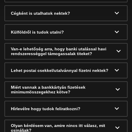
Cégként is utalhatok nektek?
Külföldről is tudok utalni?
Van-e lehetőség arra, hogy banki utalással havi
rendszerességgel támogassalak titeket?
Lehet postai csekkel/utalvánnyal fizetni nektek?
Miért vannak a bankkártyás fizetések
minimumösszegekhez kötve?
Hírlevélre hogy tudok feliratkozni?
Olyan kérdésem van, amire nincs itt válasz, mit
csináljak?