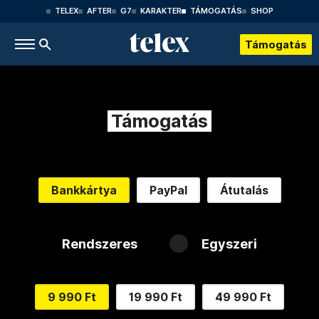
TELEX
AFTER
G7
KARAKTER
TÁMOGATÁS
SHOP
Támogatás
Támogatás
Bankkártya
PayPal
Átutalás
Rendszeres
Egyszeri
9 990 Ft
19 990 Ft
49 990 Ft