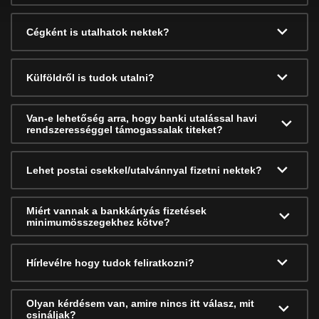
Cégként is utalhatok nektek?
Külföldről is tudok utalni?
Van-e lehetőség arra, hogy banki utalással havi
rendszerességgel támogassalak titeket?
Lehet postai csekkel/utalvánnyal fizetni nektek?
Miért vannak a bankkártyás fizetések
minimumösszegekhez kötve?
Hírlevélre hogy tudok feliratkozni?
Olyan kérdésem van, amire nincs itt válasz, mit
csináljak?