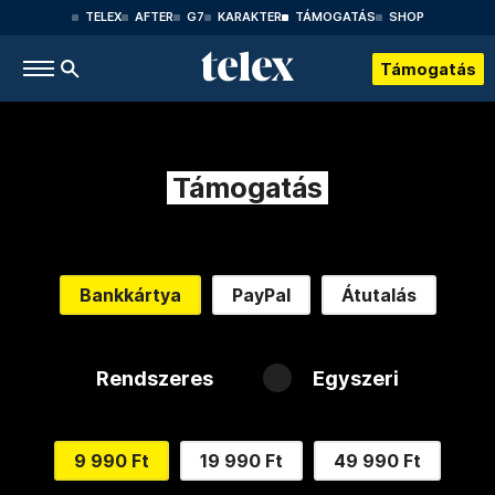
TELEX
AFTER
G7
KARAKTER
TÁMOGATÁS
SHOP
Támogatás
Támogatás
Bankkártya
PayPal
Átutalás
Rendszeres
Egyszeri
9 990 Ft
19 990 Ft
49 990 Ft