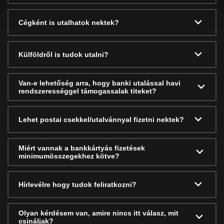
Cégként is utalhatok nektek?
Külföldről is tudok utalni?
Van-e lehetőség arra, hogy banki utalással havi
rendszerességgel támogassalak titeket?
Lehet postai csekkel/utalvánnyal fizetni nektek?
Miért vannak a bankkártyás fizetések
minimumösszegekhez kötve?
Hírlevélre hogy tudok feliratkozni?
Olyan kérdésem van, amire nincs itt válasz, mit
csináljak?