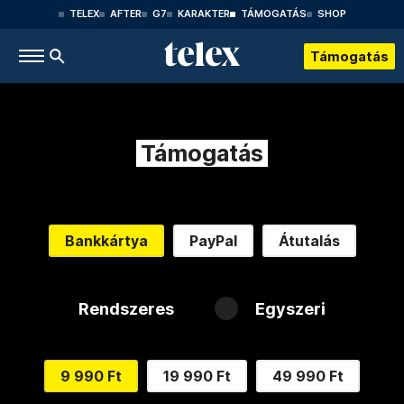
TELEX
AFTER
G7
KARAKTER
TÁMOGATÁS
SHOP
Támogatás
Támogatás
Bankkártya
PayPal
Átutalás
Rendszeres
Egyszeri
9 990 Ft
19 990 Ft
49 990 Ft