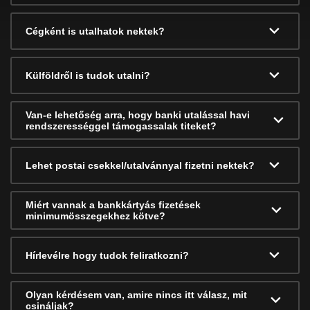
Cégként is utalhatok nektek?
Külföldről is tudok utalni?
Van-e lehetőség arra, hogy banki utalással havi
rendszerességgel támogassalak titeket?
Lehet postai csekkel/utalvánnyal fizetni nektek?
Miért vannak a bankkártyás fizetések
minimumösszegekhez kötve?
Hírlevélre hogy tudok feliratkozni?
Olyan kérdésem van, amire nincs itt válasz, mit
csináljak?