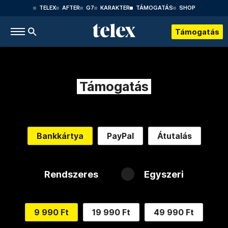
TELEX
AFTER
G7
KARAKTER
TÁMOGATÁS
SHOP
Támogatás
Támogatás
Bankkártya
PayPal
Átutalás
Rendszeres
Egyszeri
9 990 Ft
19 990 Ft
49 990 Ft