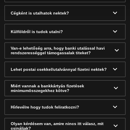
Cégként is utalhatok nektek?
Külföldről is tudok utalni?
Van-e lehetőség arra, hogy banki utalással havi
rendszerességgel támogassalak titeket?
Lehet postai csekkel/utalvánnyal fizetni nektek?
Miért vannak a bankkártyás fizetések
minimumösszegekhez kötve?
Hírlevélre hogy tudok feliratkozni?
Olyan kérdésem van, amire nincs itt válasz, mit
csináljak?