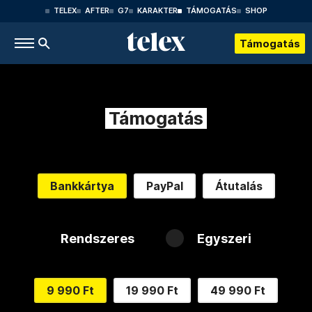
TELEX
AFTER
G7
KARAKTER
TÁMOGATÁS
SHOP
Támogatás
Támogatás
Bankkártya
PayPal
Átutalás
Rendszeres
Egyszeri
9 990 Ft
19 990 Ft
49 990 Ft