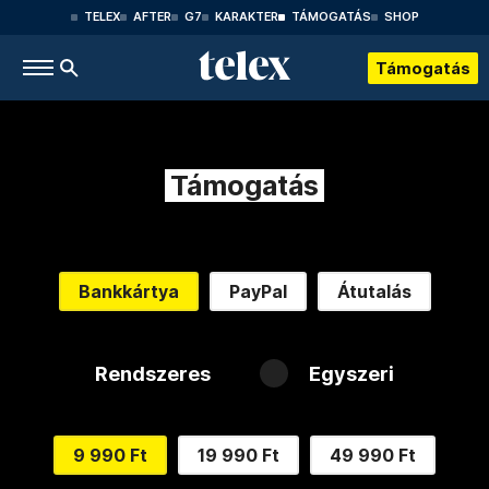
TELEX
AFTER
G7
KARAKTER
TÁMOGATÁS
SHOP
Támogatás
Támogatás
Bankkártya
PayPal
Átutalás
Rendszeres
Egyszeri
9 990 Ft
19 990 Ft
49 990 Ft