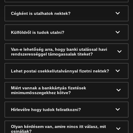
Cégként is utalhatok nektek?
Külföldről is tudok utalni?
Van-e lehetőség arra, hogy banki utalással havi
rendszerességgel támogassalak titeket?
Lehet postai csekkel/utalvánnyal fizetni nektek?
Miért vannak a bankkártyás fizetések
minimumösszegekhez kötve?
Hírlevélre hogy tudok feliratkozni?
Olyan kérdésem van, amire nincs itt válasz, mit
csináljak?