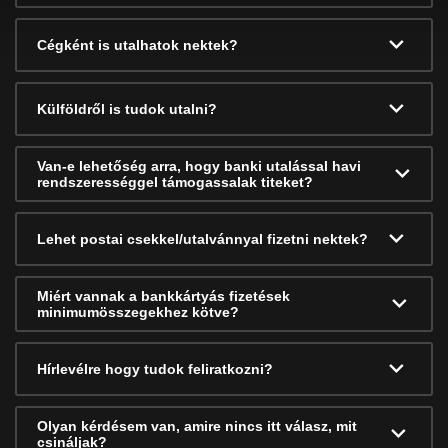
Cégként is utalhatok nektek?
Külföldről is tudok utalni?
Van-e lehetőség arra, hogy banki utalással havi
rendszerességgel támogassalak titeket?
Lehet postai csekkel/utalvánnyal fizetni nektek?
Miért vannak a bankkártyás fizetések
minimumösszegekhez kötve?
Hírlevélre hogy tudok feliratkozni?
Olyan kérdésem van, amire nincs itt válasz, mit
csináljak?