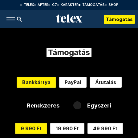
TELEX
AFTER
G7
KARAKTER
TÁMOGATÁS
SHOP
Támogatás
Támogatás
Bankkártya
PayPal
Átutalás
Rendszeres
Egyszeri
9 990 Ft
19 990 Ft
49 990 Ft