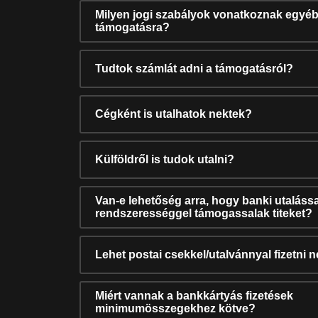
Milyen jogi szabályok vonatkoznak egyéb
támogatásra?
Tudtok számlát adni a támogatásról?
Cégként is utalhatok nektek?
Külföldről is tudok utalni?
Van-e lehetőség arra, hogy banki utalássa
rendszerességgel támogassalak titeket?
Lehet postai csekkel/utalvánnyal fizetni 
Miért vannak a bankkártyás fizetések
minimumösszegekhez kötve?