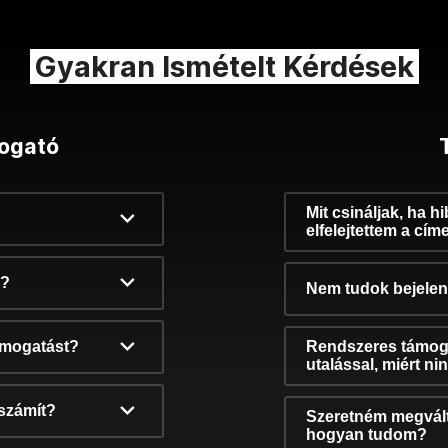
Gyakran Ismételt Kérdések
ogató
Mit csináljak, ha h
elfelejtettem a cím
k?
Nem tudok bejelent
támogatást?
Rendszeres támog
utalással, miért n
számít?
Szeretném megvált
hogyan tudom?