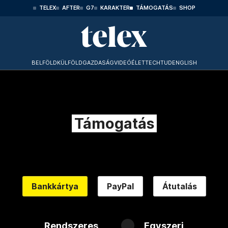
TELEX
AFTER
G7
KARAKTER
TÁMOGATÁS
SHOP
BELFÖLD
KÜLFÖLD
GAZDASÁG
VIDEÓ
ÉLET
TECHTUD
ENGLISH
Támogatás
Bankkártya
PayPal
Átutalás
Rendszeres
Egyszeri