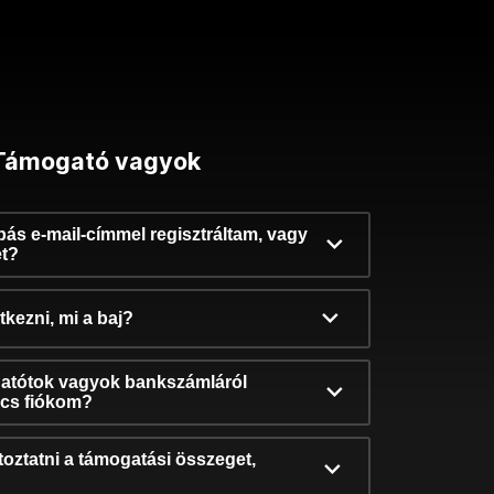
Támogató vagyok
ibás e-mail-címmel regisztráltam, vagy
et?
kezni, mi a baj?
atótok vagyok bankszámláról
incs fiókom?
oztatni a támogatási összeget,