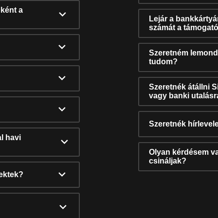
ként a
Lejár a bankkárty
számát a támogató
Szeretném lemonda
tudom?
Szeretnék átállni 
vagy banki utalás
Szeretnék hírlevele
l havi
Olyan kérdésem van
csináljak?
nektek?