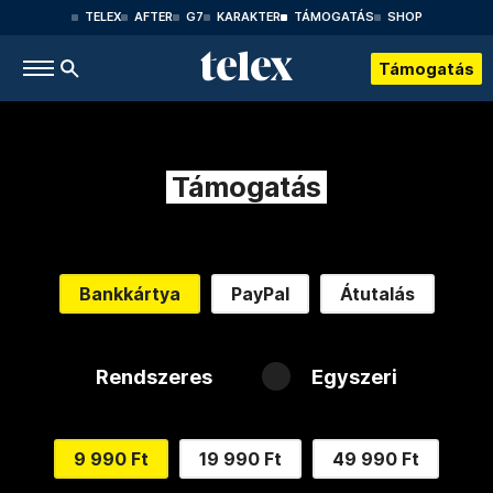
TELEX
AFTER
G7
KARAKTER
TÁMOGATÁS
SHOP
Támogatás
Támogatás
Bankkártya
PayPal
Átutalás
Rendszeres
Egyszeri
9 990 Ft
19 990 Ft
49 990 Ft