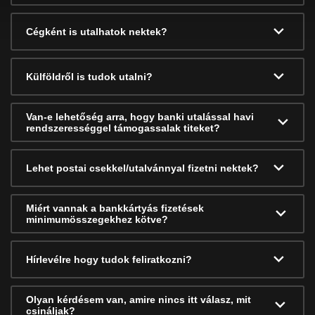
Cégként is utalhatok nektek?
Külföldről is tudok utalni?
Van-e lehetőség arra, hogy banki utalással havi
rendszerességgel támogassalak titeket?
Lehet postai csekkel/utalvánnyal fizetni nektek?
Miért vannak a bankkártyás fizetések
minimumösszegekhez kötve?
Hírlevélre hogy tudok feliratkozni?
Olyan kérdésem van, amire nincs itt válasz, mit
csináljak?