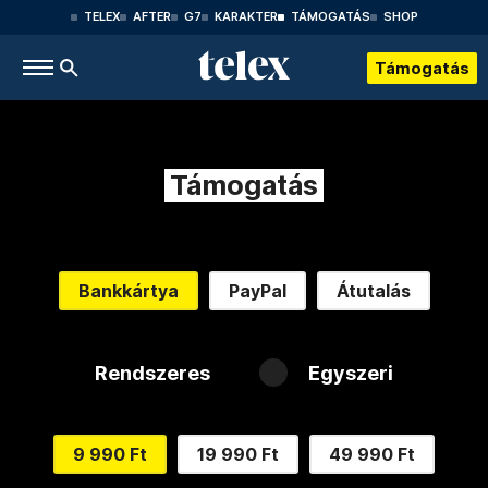
TELEX
AFTER
G7
KARAKTER
TÁMOGATÁS
SHOP
Támogatás
Támogatás
Bankkártya
PayPal
Átutalás
Rendszeres
Egyszeri
9 990 Ft
19 990 Ft
49 990 Ft