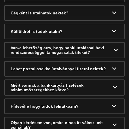
Cégként is utalhatok nektek?
Külföldről is tudok utalni?
Van-e lehetőség arra, hogy banki utalással havi
rendszerességgel támogassalak titeket?
Lehet postai csekkel/utalvánnyal fizetni nektek?
Miért vannak a bankkártyás fizetések
minimumösszegekhez kötve?
Hírlevélre hogy tudok feliratkozni?
Olyan kérdésem van, amire nincs itt válasz, mit
csináljak?