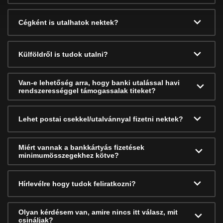
Cégként is utalhatok nektek?
Külföldről is tudok utalni?
Van-e lehetőség arra, hogy banki utalással havi
rendszerességgel támogassalak titeket?
Lehet postai csekkel/utalvánnyal fizetni nektek?
Miért vannak a bankkártyás fizetések
minimumösszegekhez kötve?
Hírlevélre hogy tudok feliratkozni?
Olyan kérdésem van, amire nincs itt válasz, mit
csináljak?