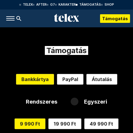
TELEX
AFTER
G7
KARAKTER
TÁMOGATÁS
SHOP
Támogatás
Támogatás
Bankkártya
PayPal
Átutalás
Rendszeres
Egyszeri
9 990 Ft
19 990 Ft
49 990 Ft