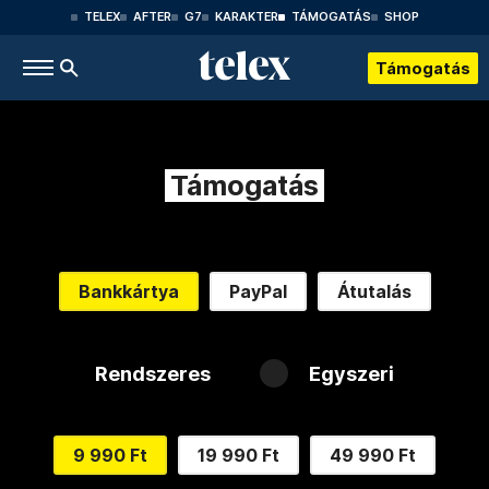
TELEX
AFTER
G7
KARAKTER
TÁMOGATÁS
SHOP
Támogatás
Támogatás
Bankkártya
PayPal
Átutalás
Rendszeres
Egyszeri
9 990 Ft
19 990 Ft
49 990 Ft