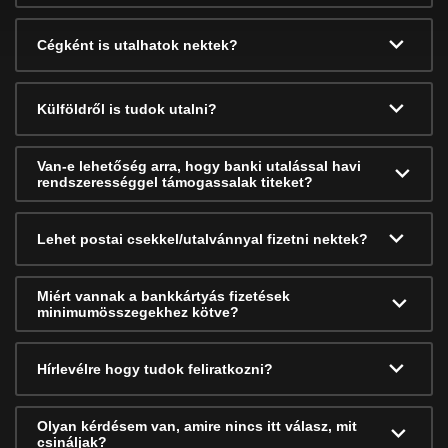
Cégként is utalhatok nektek?
Külföldről is tudok utalni?
Van-e lehetőség arra, hogy banki utalással havi
rendszerességgel támogassalak titeket?
Lehet postai csekkel/utalvánnyal fizetni nektek?
Miért vannak a bankkártyás fizetések
minimumösszegekhez kötve?
Hírlevélre hogy tudok feliratkozni?
Olyan kérdésem van, amire nincs itt válasz, mit
csináljak?