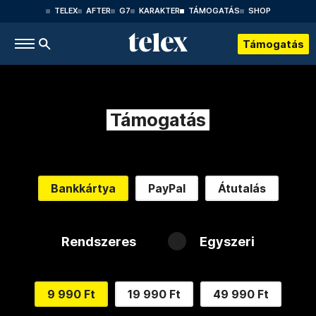
TELEX
AFTER
G7
KARAKTER
TÁMOGATÁS
SHOP
Támogatás
Támogatás
Bankkártya
PayPal
Átutalás
Rendszeres
Egyszeri
9 990 Ft
19 990 Ft
49 990 Ft