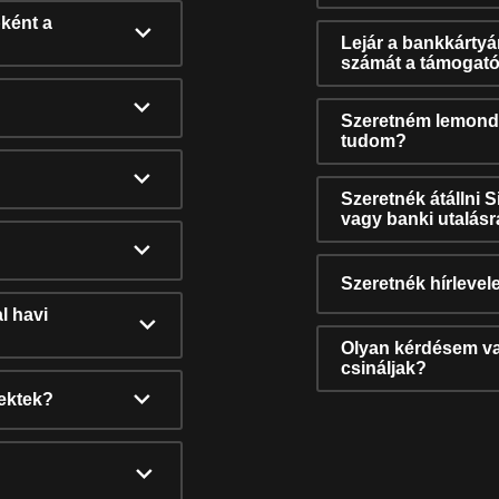
ként a
Lejár a bankkárty
számát a támogató
Szeretném lemonda
tudom?
Szeretnék átállni 
vagy banki utalás
Szeretnék hírlevele
l havi
Olyan kérdésem van
csináljak?
nektek?