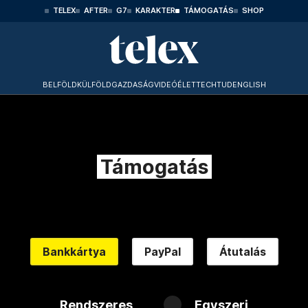
TELEX
AFTER
G7
KARAKTER
TÁMOGATÁS
SHOP
BELFÖLD
KÜLFÖLD
GAZDASÁG
VIDEÓ
ÉLET
TECHTUD
ENGLISH
Támogatás
Bankkártya
PayPal
Átutalás
Rendszeres
Egyszeri