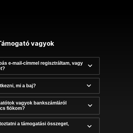
Támogató vagyok
ibás e-mail-címmel regisztráltam, vagy
et?
kezni, mi a baj?
atótok vagyok bankszámláról
incs fiókom?
oztatni a támogatási összeget,