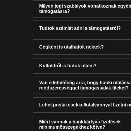
Milyen jogi szabályok vonatkoznak egyéb
támogatásra?
Tudtok számlát adni a támogatásról?
Cégként is utalhatok nektek?
Külföldről is tudok utalni?
Van-e lehetőség arra, hogy banki utalássa
rendszerességgel támogassalak titeket?
Lehet postai csekkel/utalvánnyal fizetni 
Miért vannak a bankkártyás fizetések
minimumösszegekhez kötve?