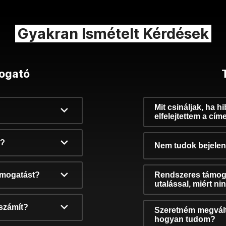
Gyakran Ismételt Kérdések
ogató
Mit csináljak, ha h
elfelejtettem a cím
k?
Nem tudok bejelent
támogatást?
Rendszeres támog
utalással, miért n
számít?
Szeretném megvált
hogyan tudom?