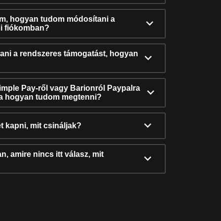
ám, hogyan tudom módosítani a
i fiókomban?
ni a rendszeres támogatást, hogyan
Simple Pay-ről vagy Barionról Paypalra
ra hogyan tudom megtenni?
t kapni, mit csináljak?
, amire nincs itt válasz, mit