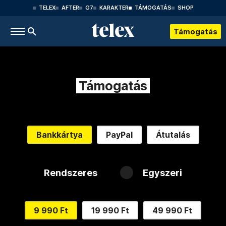
TELEX
AFTER
G7
KARAKTER
TÁMOGATÁS
SHOP
Támogatás
Támogatás
Bankkártya
PayPal
Átutalás
Rendszeres
Egyszeri
9 990 Ft
19 990 Ft
49 990 Ft