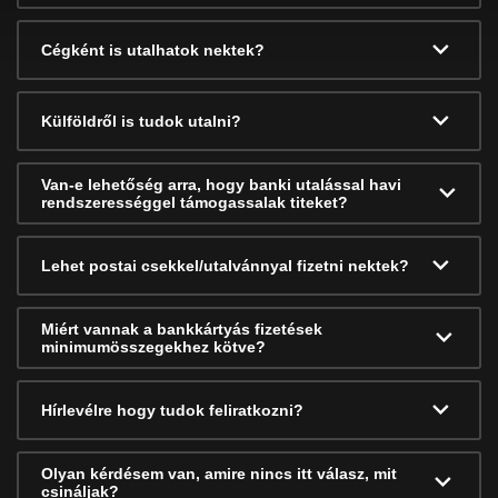
Cégként is utalhatok nektek?
Külföldről is tudok utalni?
Van-e lehetőség arra, hogy banki utalással havi
rendszerességgel támogassalak titeket?
Lehet postai csekkel/utalvánnyal fizetni nektek?
Miért vannak a bankkártyás fizetések
minimumösszegekhez kötve?
Hírlevélre hogy tudok feliratkozni?
Olyan kérdésem van, amire nincs itt válasz, mit
csináljak?