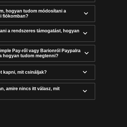
ám, hogyan tudom módosítani a
i fiókomban?
ni a rendszeres támogatást, hogyan
Simple Pay-ről vagy Barionról Paypalra
ra hogyan tudom megtenni?
t kapni, mit csináljak?
, amire nincs itt válasz, mit