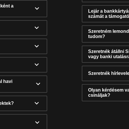
ként a
Lejár a bankkárty
számát a támogató
Szeretném lemonda
tudom?
Szeretnék átállni 
vagy banki utalás
Szeretnék hírlevele
l havi
Olyan kérdésem van
csináljak?
nektek?