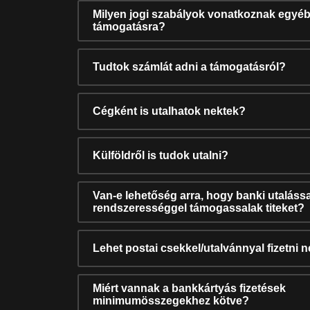
Milyen jogi szabályok vonatkoznak egyéb
támogatásra?
Tudtok számlát adni a támogatásról?
Cégként is utalhatok nektek?
Külföldről is tudok utalni?
Van-e lehetőség arra, hogy banki utalássa
rendszerességgel támogassalak titeket?
Lehet postai csekkel/utalvánnyal fizetni 
Miért vannak a bankkártyás fizetések
minimumösszegekhez kötve?