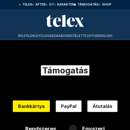
TELEX
AFTER
G7
KARAKTER
TÁMOGATÁS
SHOP
BELFÖLD
KÜLFÖLD
GAZDASÁG
VIDEÓ
ÉLET
TECHTUD
ENGLISH
Támogatás
Bankkártya
PayPal
Átutalás
Rendszeres
Egyszeri