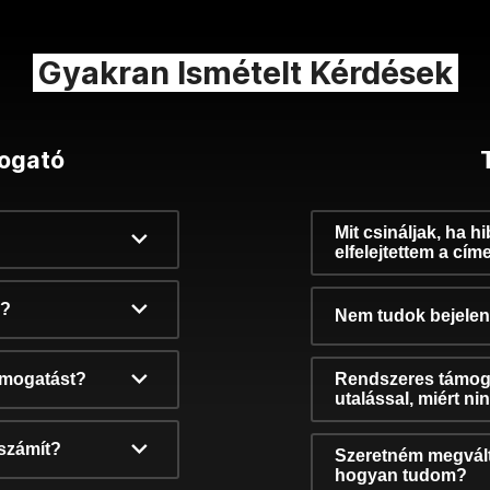
Gyakran Ismételt Kérdések
ogató
Mit csináljak, ha h
elfelejtettem a cím
k?
Nem tudok bejelent
támogatást?
Rendszeres támog
utalással, miért n
számít?
Szeretném megvált
hogyan tudom?