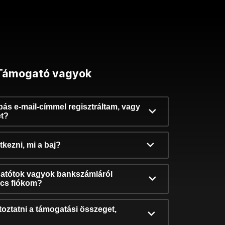
Támogató vagyok
ibás e-mail-címmel regisztráltam, vagy
et?
kezni, mi a baj?
atótok vagyok bankszámláról
incs fiókom?
oztatni a támogatási összeget,