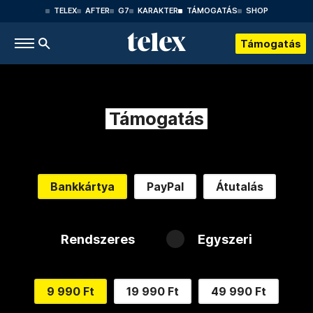
TELEX
AFTER
G7
KARAKTER
TÁMOGATÁS
SHOP
Támogatás
Támogatás
Bankkártya
PayPal
Átutalás
Rendszeres
Egyszeri
9 990 Ft
19 990 Ft
49 990 Ft