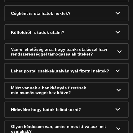
Cégként is utalhatok nektek?
Külföldről is tudok utalni?
Van-e lehetőség arra, hogy banki utalással havi
rendszerességgel támogassalak titeket?
Lehet postai csekkel/utalvánnyal fizetni nektek?
Miért vannak a bankkártyás fizetések
minimumösszegekhez kötve?
Hírlevélre hogy tudok feliratkozni?
Olyan kérdésem van, amire nincs itt válasz, mit
csináljak?