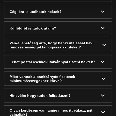
Cégként is utalhatok nektek?
Külföldről is tudok utalni?
Van-e lehetőség arra, hogy banki utalással havi
rendszerességgel támogassalak titeket?
Lehet postai csekkel/utalvánnyal fizetni nektek?
Miért vannak a bankkártyás fizetések
minimumösszegekhez kötve?
Hírlevélre hogy tudok feliratkozni?
Olyan kérdésem van, amire nincs itt válasz, mit
csináljak?