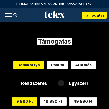
TELEX
AFTER
G7
KARAKTER
TÁMOGATÁS
SHOP
Támogatás
Támogatás
Bankkártya
PayPal
Átutalás
Rendszeres
Egyszeri
9 990 Ft
19 990 Ft
49 990 Ft