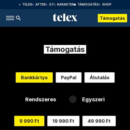
TELEX
AFTER
G7
KARAKTER
TÁMOGATÁS
SHOP
Támogatás
Támogatás
Bankkártya
PayPal
Átutalás
Rendszeres
Egyszeri
9 990 Ft
19 990 Ft
49 990 Ft