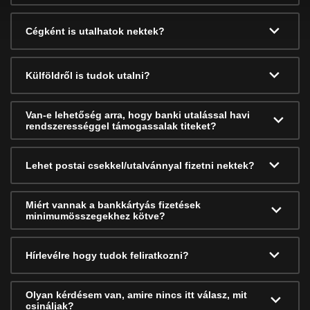
Cégként is utalhatok nektek?
Külföldről is tudok utalni?
Van-e lehetőség arra, hogy banki utalással havi
rendszerességgel támogassalak titeket?
Lehet postai csekkel/utalvánnyal fizetni nektek?
Miért vannak a bankkártyás fizetések
minimumösszegekhez kötve?
Hírlevélre hogy tudok feliratkozni?
Olyan kérdésem van, amire nincs itt válasz, mit
csináljak?