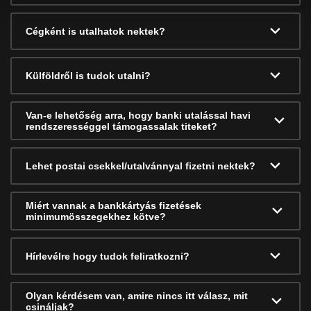
Cégként is utalhatok nektek?
Külföldről is tudok utalni?
Van-e lehetőség arra, hogy banki utalással havi
rendszerességgel támogassalak titeket?
Lehet postai csekkel/utalvánnyal fizetni nektek?
Miért vannak a bankkártyás fizetések
minimumösszegekhez kötve?
Hírlevélre hogy tudok feliratkozni?
Olyan kérdésem van, amire nincs itt válasz, mit
csináljak?