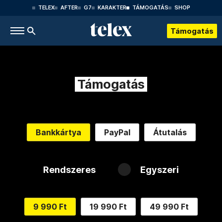
TELEX
AFTER
G7
KARAKTER
TÁMOGATÁS
SHOP
Támogatás
Támogatás
Bankkártya
PayPal
Átutalás
Rendszeres
Egyszeri
9 990 Ft
19 990 Ft
49 990 Ft