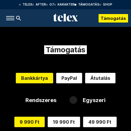
TELEX
AFTER
G7
KARAKTER
TÁMOGATÁS
SHOP
Támogatás
Támogatás
Bankkártya
PayPal
Átutalás
Rendszeres
Egyszeri
9 990 Ft
19 990 Ft
49 990 Ft