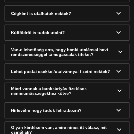
Cégként is utalhatok nektek?
Külföldről is tudok utalni?
Van-e lehetőség arra, hogy banki utalással havi
rendszerességgel támogassalak titeket?
Lehet postai csekkel/utalvánnyal fizetni nektek?
Miért vannak a bankkártyás fizetések
minimumösszegekhez kötve?
Hírlevélre hogy tudok feliratkozni?
Olyan kérdésem van, amire nincs itt válasz, mit
csináljak?