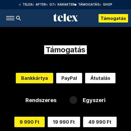
TELEX
AFTER
G7
KARAKTER
TÁMOGATÁS
SHOP
Támogatás
Támogatás
Bankkártya
PayPal
Átutalás
Rendszeres
Egyszeri
9 990 Ft
19 990 Ft
49 990 Ft