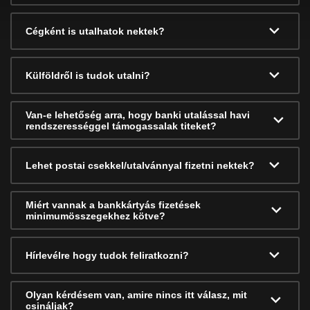
Cégként is utalhatok nektek?
Külföldről is tudok utalni?
Van-e lehetőség arra, hogy banki utalással havi
rendszerességgel támogassalak titeket?
Lehet postai csekkel/utalvánnyal fizetni nektek?
Miért vannak a bankkártyás fizetések
minimumösszegekhez kötve?
Hírlevélre hogy tudok feliratkozni?
Olyan kérdésem van, amire nincs itt válasz, mit
csináljak?