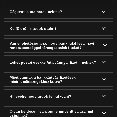
Cégként is utalhatok nektek?
Külföldről is tudok utalni?
Van-e lehetőség arra, hogy banki utalással havi
rendszerességgel támogassalak titeket?
Lehet postai csekkel/utalvánnyal fizetni nektek?
Miért vannak a bankkártyás fizetések
minimumösszegekhez kötve?
Hírlevélre hogy tudok feliratkozni?
Olyan kérdésem van, amire nincs itt válasz, mit
csináljak?