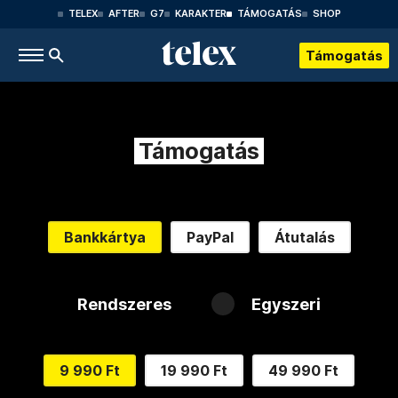
TELEX
AFTER
G7
KARAKTER
TÁMOGATÁS
SHOP
Támogatás
Támogatás
Bankkártya
PayPal
Átutalás
Rendszeres
Egyszeri
9 990 Ft
19 990 Ft
49 990 Ft