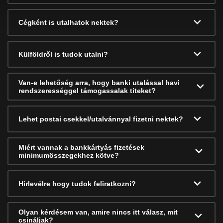
Cégként is utalhatok nektek?
Külföldről is tudok utalni?
Van-e lehetőség arra, hogy banki utalással havi
rendszerességgel támogassalak titeket?
Lehet postai csekkel/utalvánnyal fizetni nektek?
Miért vannak a bankkártyás fizetések
minimumösszegekhez kötve?
Hírlevélre hogy tudok feliratkozni?
Olyan kérdésem van, amire nincs itt válasz, mit
csináljak?