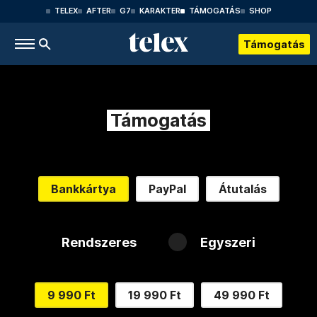
TELEX
AFTER
G7
KARAKTER
TÁMOGATÁS
SHOP
Támogatás
Támogatás
Bankkártya
PayPal
Átutalás
Rendszeres
Egyszeri
9 990 Ft
19 990 Ft
49 990 Ft