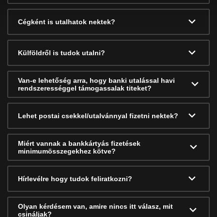
Cégként is utalhatok nektek?
Külföldről is tudok utalni?
Van-e lehetőség arra, hogy banki utalással havi
rendszerességgel támogassalak titeket?
Lehet postai csekkel/utalvánnyal fizetni nektek?
Miért vannak a bankkártyás fizetések
minimumösszegekhez kötve?
Hírlevélre hogy tudok feliratkozni?
Olyan kérdésem van, amire nincs itt válasz, mit
csináljak?