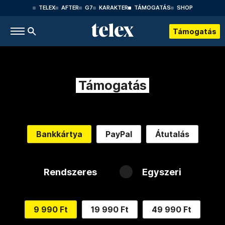
TELEX
AFTER
G7
KARAKTER
TÁMOGATÁS
SHOP
Támogatás
Támogatás
Bankkártya
PayPal
Átutalás
Rendszeres
Egyszeri
9 990 Ft
19 990 Ft
49 990 Ft