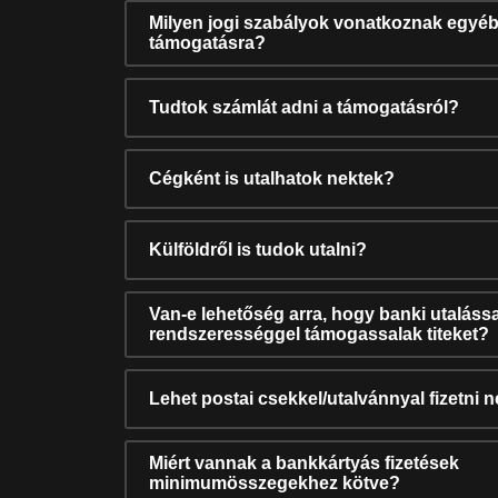
Milyen jogi szabályok vonatkoznak egyéb
támogatásra?
Tudtok számlát adni a támogatásról?
Cégként is utalhatok nektek?
Külföldről is tudok utalni?
Van-e lehetőség arra, hogy banki utalássa
rendszerességgel támogassalak titeket?
Lehet postai csekkel/utalvánnyal fizetni 
Miért vannak a bankkártyás fizetések
minimumösszegekhez kötve?