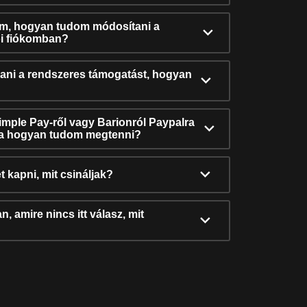
ám, hogyan tudom módosítani a
i fiókomban?
ni a rendszeres támogatást, hogyan
Simple Pay-ről vagy Barionról Paypalra
ra hogyan tudom megtenni?
t kapni, mit csináljak?
, amire nincs itt válasz, mit