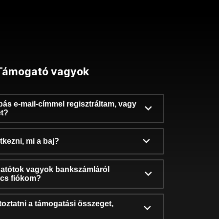
Támogató vagyok
ibás e-mail-címmel regisztráltam, vagy
et?
kezni, mi a baj?
atótok vagyok bankszámláról
incs fiókom?
oztatni a támogatási összeget,