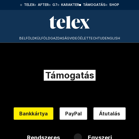
TELEX
AFTER
G7
KARAKTER
TÁMOGATÁS
SHOP
BELFÖLD
KÜLFÖLD
GAZDASÁG
VIDEÓ
ÉLET
TECHTUD
ENGLISH
Támogatás
Bankkártya
PayPal
Átutalás
Rendszeres
Egyszeri