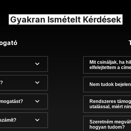
Gyakran Ismételt Kérdések
ogató
Mit csináljak, ha h
elfelejtettem a cím
k?
Nem tudok bejelent
támogatást?
Rendszeres támog
utalással, miért n
számít?
Szeretném megvált
hogyan tudom?