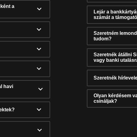
ként a
Lejár a bankkárty
számát a támogató
Szeretném lemonda
tudom?
Szeretnék átállni 
vagy banki utalás
Szeretnék hírlevele
l havi
Olyan kérdésem van
csináljak?
nektek?