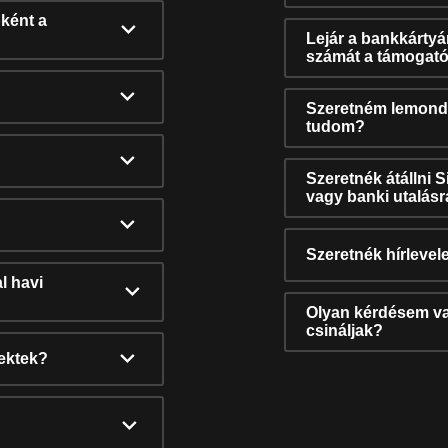
ként a
Lejár a bankkárty
számát a támogató
Szeretném lemonda
tudom?
Szeretnék átállni 
vagy banki utalás
Szeretnék hírlevele
l havi
Olyan kérdésem van
csináljak?
nektek?