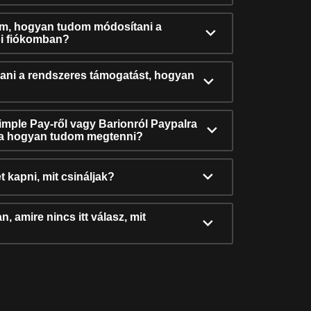
ám, hogyan tudom módosítani a
i fiókomban?
ni a rendszeres támogatást, hogyan
Simple Pay-ről vagy Barionról Paypalra
ra hogyan tudom megtenni?
t kapni, mit csináljak?
, amire nincs itt válasz, mit