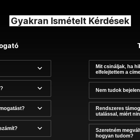
Gyakran Ismételt Kérdések
ogató
Mit csináljak, ha h
elfelejtettem a cím
k?
Nem tudok bejelent
támogatást?
Rendszeres támog
utalással, miért n
számít?
Szeretném megvált
hogyan tudom?