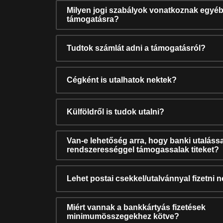
Milyen jogi szabályok vonatkoznak egyéb
támogatásra?
Tudtok számlát adni a támogatásról?
Cégként is utalhatok nektek?
Külföldről is tudok utalni?
Van-e lehetőség arra, hogy banki utalássa
rendszerességgel támogassalak titeket?
Lehet postai csekkel/utalvánnyal fizetni 
Miért vannak a bankkártyás fizetések
minimumösszegekhez kötve?