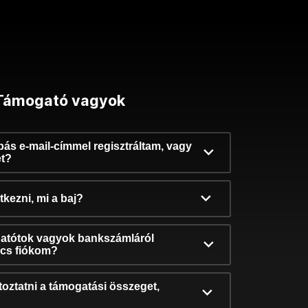
Támogató vagyok
ibás e-mail-címmel regisztráltam, vagy
et?
kezni, mi a baj?
atótok vagyok bankszámláról
incs fiókom?
oztatni a támogatási összeget,