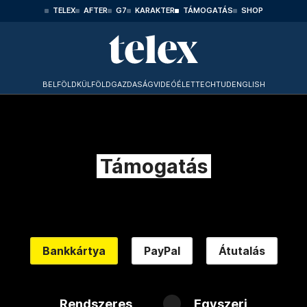
TELEX
AFTER
G7
KARAKTER
TÁMOGATÁS
SHOP
BELFÖLD
KÜLFÖLD
GAZDASÁG
VIDEÓ
ÉLET
TECHTUD
ENGLISH
Támogatás
Bankkártya
PayPal
Átutalás
Rendszeres
Egyszeri