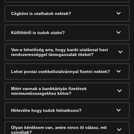
Cégként is utalhatok nektek?
Külföldről is tudok utalni?
Van-e lehetőség arra, hogy banki utalással havi
rendszerességgel támogassalak titeket?
Lehet postai csekkel/utalvánnyal fizetni nektek?
Miért vannak a bankkártyás fizetések
minimumösszegekhez kötve?
Hírlevélre hogy tudok feliratkozni?
Olyan kérdésem van, amire nincs itt válasz, mit
csináljak?