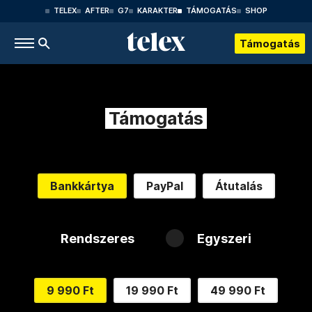
TELEX
AFTER
G7
KARAKTER
TÁMOGATÁS
SHOP
Támogatás
Támogatás
Bankkártya
PayPal
Átutalás
Rendszeres
Egyszeri
9 990 Ft
19 990 Ft
49 990 Ft