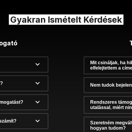
Gyakran Ismételt Kérdések
ogató
Mit csináljak, ha h
elfelejtettem a cím
k?
Nem tudok bejelent
támogatást?
Rendszeres támog
utalással, miért n
számít?
Szeretném megvált
hogyan tudom?