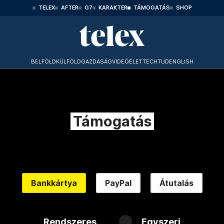
TELEX
AFTER
G7
KARAKTER
TÁMOGATÁS
SHOP
BELFÖLD
KÜLFÖLD
GAZDASÁG
VIDEÓ
ÉLET
TECHTUD
ENGLISH
Támogatás
Bankkártya
PayPal
Átutalás
Rendszeres
Egyszeri