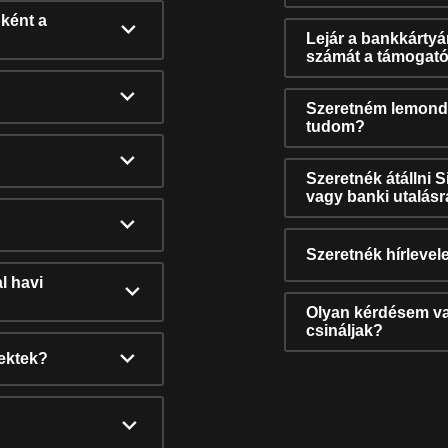
ként a
Lejár a bankkárty
számát a támogató
Szeretném lemonda
tudom?
Szeretnék átállni 
vagy banki utalás
Szeretnék hírlevele
l havi
Olyan kérdésem van
csináljak?
nektek?