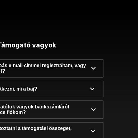
Támogató vagyok
ibás e-mail-címmel regisztráltam, vagy
et?
kezni, mi a baj?
atótok vagyok bankszámláról
incs fiókom?
oztatni a támogatási összeget,