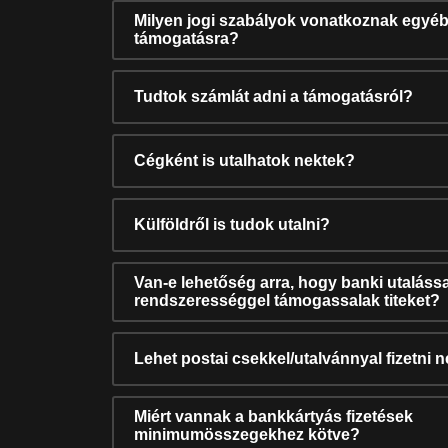
Milyen jogi szabályok vonatkoznak egyéb
támogatásra?
Tudtok számlát adni a támogatásról?
Cégként is utalhatok nektek?
Külföldről is tudok utalni?
Van-e lehetőség arra, hogy banki utalássa
rendszerességgel támogassalak titeket?
Lehet postai csekkel/utalvánnyal fizetni 
Miért vannak a bankkártyás fizetések
minimumösszegekhez kötve?