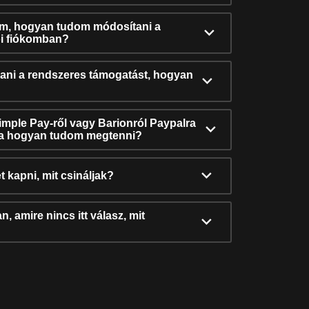
ám, hogyan tudom módosítani a
i fiókomban?
ni a rendszeres támogatást, hogyan
Simple Pay-ről vagy Barionról Paypalra
ra hogyan tudom megtenni?
t kapni, mit csináljak?
, amire nincs itt válasz, mit