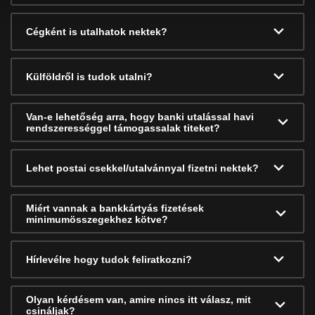
Cégként is utalhatok nektek?
Külföldről is tudok utalni?
Van-e lehetőség arra, hogy banki utalással havi
rendszerességgel támogassalak titeket?
Lehet postai csekkel/utalvánnyal fizetni nektek?
Miért vannak a bankkártyás fizetések
minimumösszegekhez kötve?
Hírlevélre hogy tudok feliratkozni?
Olyan kérdésem van, amire nincs itt válasz, mit
csináljak?