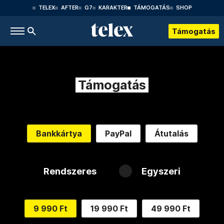
TELEX
AFTER
G7
KARAKTER
TÁMOGATÁS
SHOP
Támogatás
Támogatás
Bankkártya
PayPal
Átutalás
Rendszeres
Egyszeri
9 990 Ft
19 990 Ft
49 990 Ft