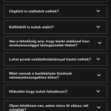
Cégként is utalhatok nektek?
Külföldről is tudok utalni?
Van-e lehetőség arra, hogy banki utalással havi
rendszerességgel támogassalak titeket?
Lehet postai csekkel/utalvánnyal fizetni nektek?
Miért vannak a bankkártyás fizetések
minimumösszegekhez kötve?
Hírlevélre hogy tudok feliratkozni?
Olyan kérdésem van, amire nincs itt válasz, mit
csináljak?