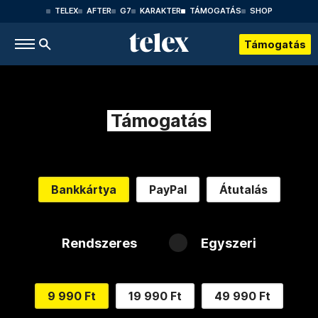
TELEX
AFTER
G7
KARAKTER
TÁMOGATÁS
SHOP
Támogatás
Támogatás
Bankkártya
PayPal
Átutalás
Rendszeres
Egyszeri
9 990 Ft
19 990 Ft
49 990 Ft