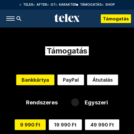
TELEX
AFTER
G7
KARAKTER
TÁMOGATÁS
SHOP
Támogatás
Támogatás
Bankkártya
PayPal
Átutalás
Rendszeres
Egyszeri
9 990 Ft
19 990 Ft
49 990 Ft