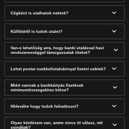
Cégként is utalhatok nektek?
Külföldről is tudok utalni?
Van-e lehetőség arra, hogy banki utalással havi
rendszerességgel támogassalak titeket?
Lehet postai csekkel/utalvánnyal fizetni nektek?
Miért vannak a bankkártyás fizetések
minimumösszegekhez kötve?
Hírlevélre hogy tudok feliratkozni?
Olyan kérdésem van, amire nincs itt válasz, mit
csináljak?