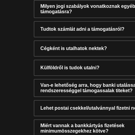
Milyen jogi szabályok vonatkoznak egyéb
támogatásra?
Tudtok számlát adni a támogatásról?
Cégként is utalhatok nektek?
Külföldről is tudok utalni?
Van-e lehetőség arra, hogy banki utalássa
rendszerességgel támogassalak titeket?
Lehet postai csekkel/utalvánnyal fizetni 
Miért vannak a bankkártyás fizetések
minimumösszegekhez kötve?