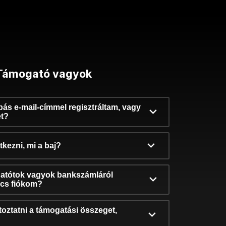
Támogató vagyok
ibás e-mail-címmel regisztráltam, vagy
et?
kezni, mi a baj?
atótok vagyok bankszámláról
incs fiókom?
oztatni a támogatási összeget,