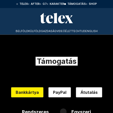
TELEX
AFTER
G7
KARAKTER
TÁMOGATÁS
SHOP
BELFÖLD
KÜLFÖLD
GAZDASÁG
VIDEÓ
ÉLET
TECHTUD
ENGLISH
Támogatás
Bankkártya
PayPal
Átutalás
Rendszeres
Egyszeri