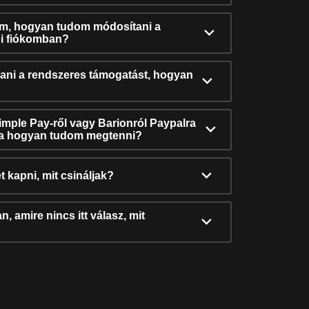
ám, hogyan tudom módosítani a
i fiókomban?
ni a rendszeres támogatást, hogyan
Simple Pay-ről vagy Barionról Paypalra
ra hogyan tudom megtenni?
t kapni, mit csináljak?
, amire nincs itt válasz, mit