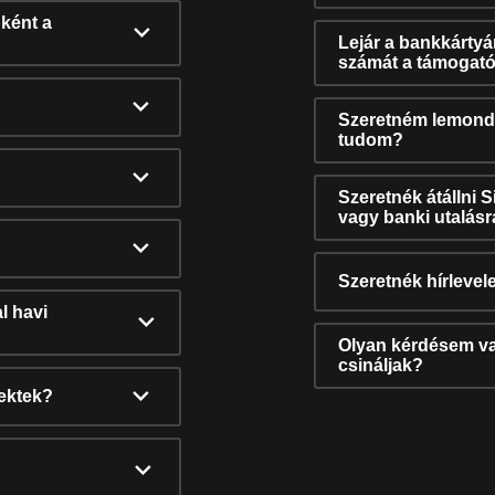
ként a
Lejár a bankkárty
számát a támogató
Szeretném lemonda
tudom?
Szeretnék átállni 
vagy banki utalás
Szeretnék hírlevele
l havi
Olyan kérdésem van
csináljak?
nektek?