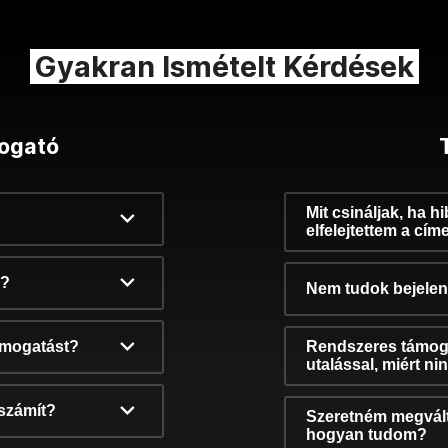
Gyakran Ismételt Kérdések
ogató
Mit csináljak, ha h
elfelejtettem a cím
k?
Nem tudok bejelent
támogatást?
Rendszeres támog
utalással, miért n
számít?
Szeretném megvált
hogyan tudom?