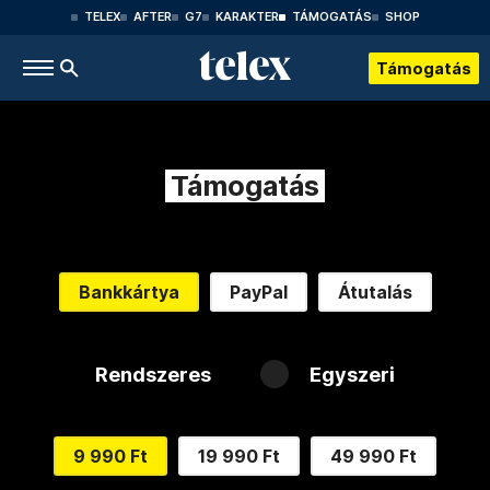
TELEX
AFTER
G7
KARAKTER
TÁMOGATÁS
SHOP
Támogatás
Támogatás
Bankkártya
PayPal
Átutalás
Rendszeres
Egyszeri
9 990 Ft
19 990 Ft
49 990 Ft