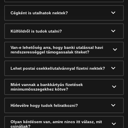
Cégként is utalhatok nektek?
Külföldről is tudok utalni?
Van-e lehetőség arra, hogy banki utalással havi
rendszerességgel támogassalak titeket?
Lehet postai csekkel/utalvánnyal fizetni nektek?
Miért vannak a bankkártyás fizetések
minimumösszegekhez kötve?
Hírlevélre hogy tudok feliratkozni?
Olyan kérdésem van, amire nincs itt válasz, mit
csináljak?