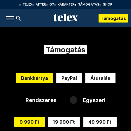
TELEX
AFTER
G7
KARAKTER
TÁMOGATÁS
SHOP
Támogatás
Támogatás
Bankkártya
PayPal
Átutalás
Rendszeres
Egyszeri
9 990 Ft
19 990 Ft
49 990 Ft