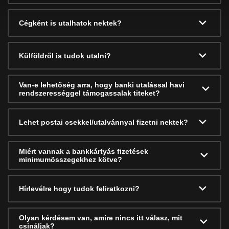
Cégként is utalhatok nektek?
Külföldről is tudok utalni?
Van-e lehetőség arra, hogy banki utalással havi
rendszerességgel támogassalak titeket?
Lehet postai csekkel/utalvánnyal fizetni nektek?
Miért vannak a bankkártyás fizetések
minimumösszegekhez kötve?
Hírlevélre hogy tudok feliratkozni?
Olyan kérdésem van, amire nincs itt válasz, mit
csináljak?