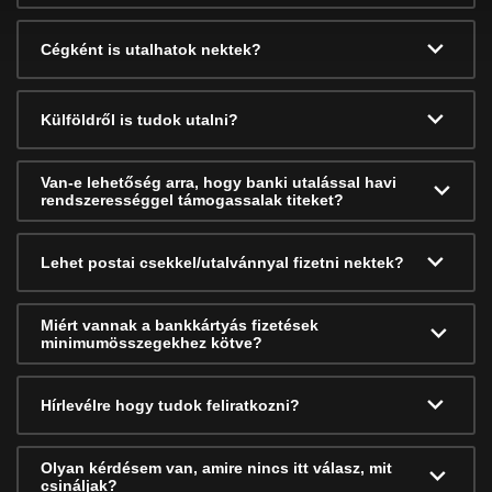
Cégként is utalhatok nektek?
Külföldről is tudok utalni?
Van-e lehetőség arra, hogy banki utalással havi
rendszerességgel támogassalak titeket?
Lehet postai csekkel/utalvánnyal fizetni nektek?
Miért vannak a bankkártyás fizetések
minimumösszegekhez kötve?
Hírlevélre hogy tudok feliratkozni?
Olyan kérdésem van, amire nincs itt válasz, mit
csináljak?