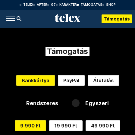
TELEX
AFTER
G7
KARAKTER
TÁMOGATÁS
SHOP
Támogatás
Támogatás
Bankkártya
PayPal
Átutalás
Rendszeres
Egyszeri
9 990 Ft
19 990 Ft
49 990 Ft