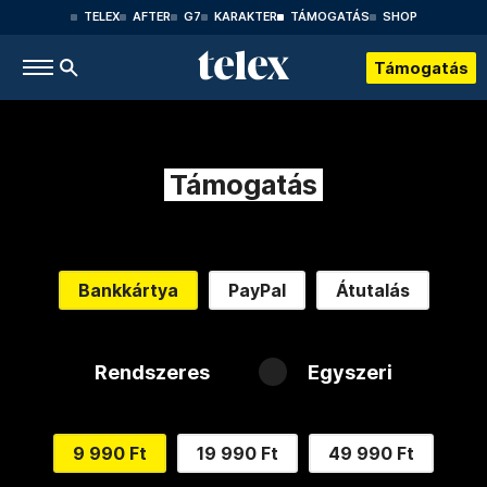
TELEX
AFTER
G7
KARAKTER
TÁMOGATÁS
SHOP
Támogatás
Támogatás
Bankkártya
PayPal
Átutalás
Rendszeres
Egyszeri
9 990 Ft
19 990 Ft
49 990 Ft