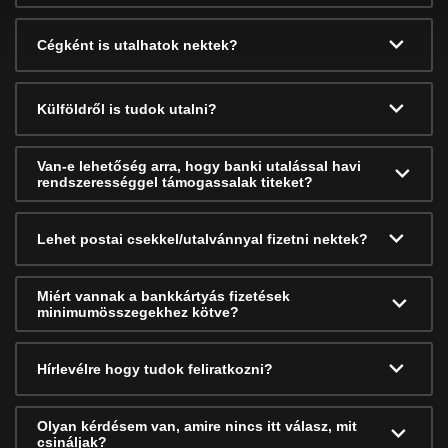
Cégként is utalhatok nektek?
Külföldről is tudok utalni?
Van-e lehetőség arra, hogy banki utalással havi
rendszerességgel támogassalak titeket?
Lehet postai csekkel/utalvánnyal fizetni nektek?
Miért vannak a bankkártyás fizetések
minimumösszegekhez kötve?
Hírlevélre hogy tudok feliratkozni?
Olyan kérdésem van, amire nincs itt válasz, mit
csináljak?