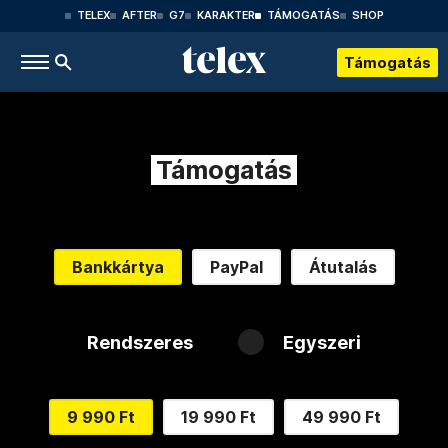
TELEX
AFTER
G7
KARAKTER
TÁMOGATÁS
SHOP
Támogatás
Támogatás
Bankkártya
PayPal
Átutalás
Rendszeres
Egyszeri
9 990 Ft
19 990 Ft
49 990 Ft