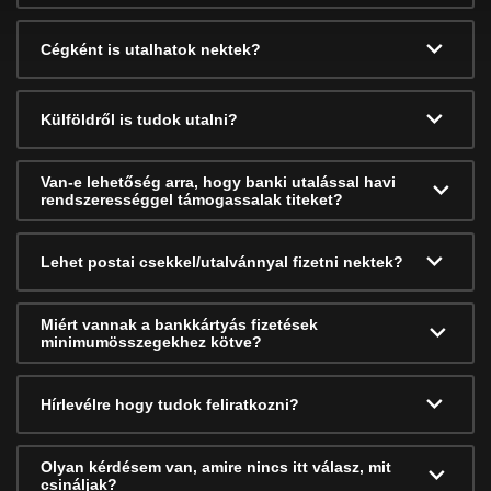
Cégként is utalhatok nektek?
Külföldről is tudok utalni?
Van-e lehetőség arra, hogy banki utalással havi
rendszerességgel támogassalak titeket?
Lehet postai csekkel/utalvánnyal fizetni nektek?
Miért vannak a bankkártyás fizetések
minimumösszegekhez kötve?
Hírlevélre hogy tudok feliratkozni?
Olyan kérdésem van, amire nincs itt válasz, mit
csináljak?