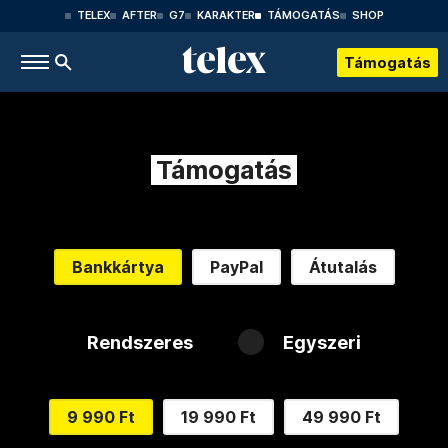
TELEX
AFTER
G7
KARAKTER
TÁMOGATÁS
SHOP
Támogatás
Támogatás
Bankkártya
PayPal
Átutalás
Rendszeres
Egyszeri
9 990 Ft
19 990 Ft
49 990 Ft