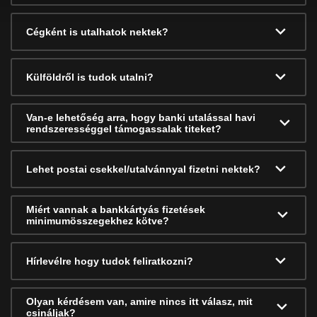
Cégként is utalhatok nektek?
Külföldről is tudok utalni?
Van-e lehetőség arra, hogy banki utalással havi
rendszerességgel támogassalak titeket?
Lehet postai csekkel/utalvánnyal fizetni nektek?
Miért vannak a bankkártyás fizetések
minimumösszegekhez kötve?
Hírlevélre hogy tudok feliratkozni?
Olyan kérdésem van, amire nincs itt válasz, mit
csináljak?