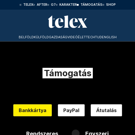
TELEX
AFTER
G7
KARAKTER
TÁMOGATÁS
SHOP
BELFÖLD
KÜLFÖLD
GAZDASÁG
VIDEÓ
ÉLET
TECHTUD
ENGLISH
Támogatás
Bankkártya
PayPal
Átutalás
Rendszeres
Egyszeri