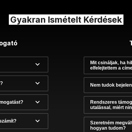
Gyakran Ismételt Kérdések
ogató
Mit csináljak, ha h
elfelejtettem a cím
k?
Nem tudok bejelent
támogatást?
Rendszeres támog
utalással, miért n
számít?
Szeretném megvált
hogyan tudom?