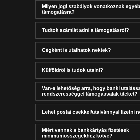
Milyen jogi szabályok vonatkoznak egyéb
támogatásra?
Tudtok számlát adni a támogatásról?
Cégként is utalhatok nektek?
Külföldről is tudok utalni?
Van-e lehetőség arra, hogy banki utalássa
rendszerességgel támogassalak titeket?
Lehet postai csekkel/utalvánnyal fizetni 
Miért vannak a bankkártyás fizetések
minimumösszegekhez kötve?