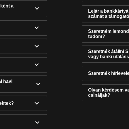
ként a
Lejár a bankkárty
számát a támogató
Szeretném lemonda
tudom?
Szeretnék átállni 
vagy banki utalás
Szeretnék hírlevele
l havi
Olyan kérdésem van
csináljak?
nektek?