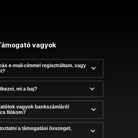
Támogató vagyok
ibás e-mail-címmel regisztráltam, vagy
et?
kezni, mi a baj?
atótok vagyok bankszámláról
incs fiókom?
oztatni a támogatási összeget,