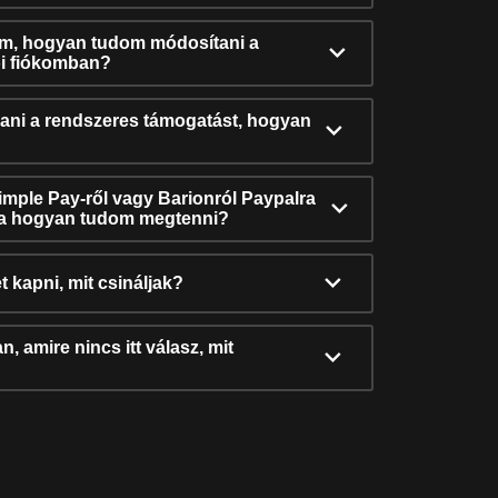
ám, hogyan tudom módosítani a
i fiókomban?
ni a rendszeres támogatást, hogyan
Simple Pay-ről vagy Barionról Paypalra
ra hogyan tudom megtenni?
t kapni, mit csináljak?
, amire nincs itt válasz, mit