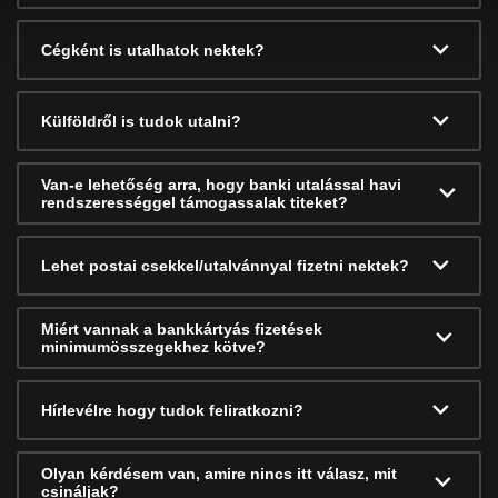
Cégként is utalhatok nektek?
Külföldről is tudok utalni?
Van-e lehetőség arra, hogy banki utalással havi
rendszerességgel támogassalak titeket?
Lehet postai csekkel/utalvánnyal fizetni nektek?
Miért vannak a bankkártyás fizetések
minimumösszegekhez kötve?
Hírlevélre hogy tudok feliratkozni?
Olyan kérdésem van, amire nincs itt válasz, mit
csináljak?