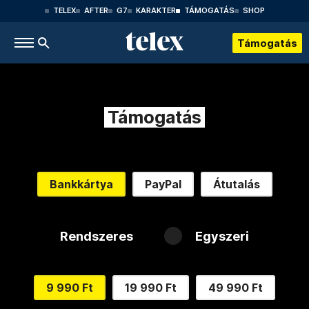
TELEX
AFTER
G7
KARAKTER
TÁMOGATÁS
SHOP
Támogatás
Támogatás
Bankkártya
PayPal
Átutalás
Rendszeres
Egyszeri
9 990 Ft
19 990 Ft
49 990 Ft