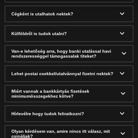
Cégként is utalhatok nektek?
Külföldről is tudok utalni?
Van-e lehetőség arra, hogy banki utalással havi
rendszerességgel támogassalak titeket?
Lehet postai csekkel/utalvánnyal fizetni nektek?
Miért vannak a bankkártyás fizetések
minimumösszegekhez kötve?
Hírlevélre hogy tudok feliratkozni?
Olyan kérdésem van, amire nincs itt válasz, mit
csináljak?