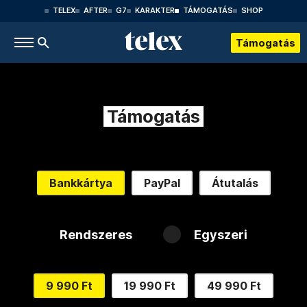
TELEX
AFTER
G7
KARAKTER
TÁMOGATÁS
SHOP
Támogatás
Támogatás
Bankkártya
PayPal
Átutalás
Rendszeres
Egyszeri
9 990 Ft
19 990 Ft
49 990 Ft